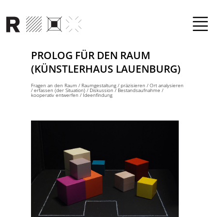
Direkt zum Inhalt
PROLOG FÜR DEN RAUM
(KÜNSTLERHAUS LAUENBURG)
Fragen an den Raum
/
Raumgestaltung
/
präzisieren
/
Ort analysieren
/
erfassen (der Situation)
/
Diskussion
/
Bestandsaufnahme
/
kooperativ entwerfen
/
Ideenfindung