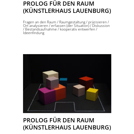
PROLOG FÜR DEN RAUM
(KÜNSTLERHAUS LAUENBURG)
Fragen an den Raum
/
Raumgestaltung
/
präzisieren
/
Ort analysieren
/
erfassen (der Situation)
/
Diskussion
/
Bestandsaufnahme
/
kooperativ entwerfen
/
Ideenfindung
PROLOG FÜR DEN RAUM
(KÜNSTLERHAUS LAUENBURG)