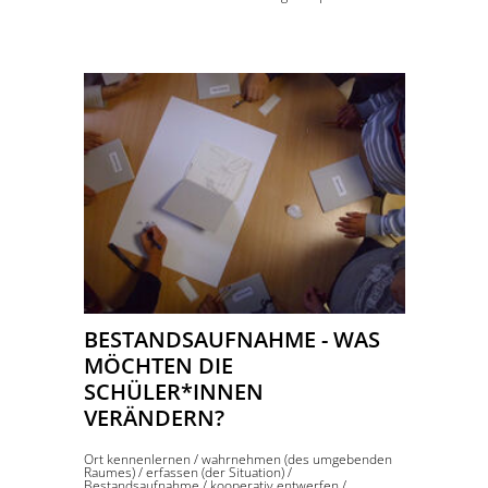
BESTANDSAUFNAHME - WAS
MÖCHTEN DIE
SCHÜLER*INNEN
VERÄNDERN?
Ort kennenlernen
/
wahrnehmen (des umgebenden
Raumes)
/
erfassen (der Situation)
/
Bestandsaufnahme
/
kooperativ entwerfen
/