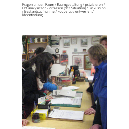
Fragen an den Raum
/
Raumgestaltung
/
präzisieren
/
Ort analysieren
/
erfassen (der Situation)
/
Diskussion
/
Bestandsaufnahme
/
kooperativ entwerfen
/
Ideenfindung