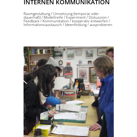
INTERNEN KOMMUNIKATION
Raumgestaltung
/
Umsetzung (temporär oder
dauerhaft)
/
Modellreife
/
Experiment
/
Diskussion
/
Feedback
/
Kommunikation
/
kooperativ entwerfen
/
Informationsaustausch
/
Ideenfindung
/
ausprobieren