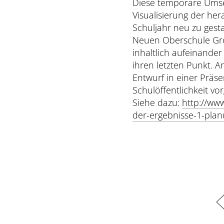
Diese temporäre Umset
Visualisierung der her
Schuljahr neu zu gesta
Neuen Oberschule Grö
inhaltlich aufeinande
ihren letzten Punkt. 
Entwurf in einer Präs
Schulöffentlichkeit vorg
Siehe dazu:
http://ww
der-ergebnisse-1-planu