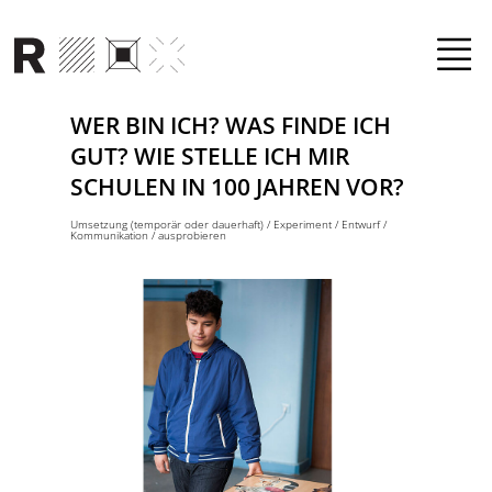
Direkt zum Inhalt
WER BIN ICH? WAS FINDE ICH
GUT? WIE STELLE ICH MIR
SCHULEN IN 100 JAHREN VOR?
Umsetzung (temporär oder dauerhaft)
/
Experiment
/
Entwurf
/
Kommunikation
/
ausprobieren